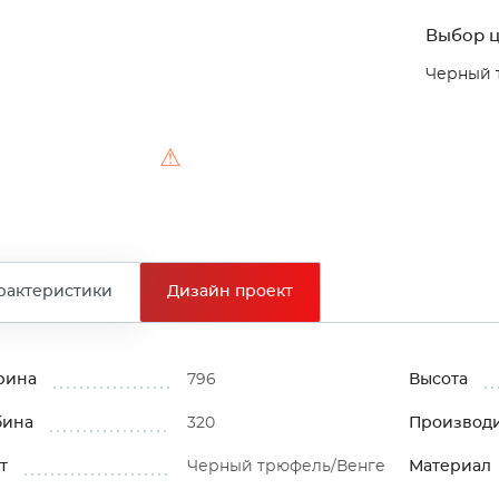
Выбор ц
Черный 
⚠
рактеристики
Дизайн проект
рина
796
Высота
бина
320
Производ
т
Черный трюфель/Венге
Материал