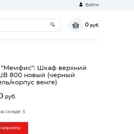
Войти
0
руб.
 "Мемфис": Шкаф верхний
ШВ 800 новый (черный
ль/корпус венге)
0
руб.
на складе: 5
В корзину