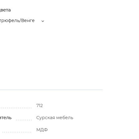
вета
трюфель/Венге
712
итель
Сурская мебель
МДФ