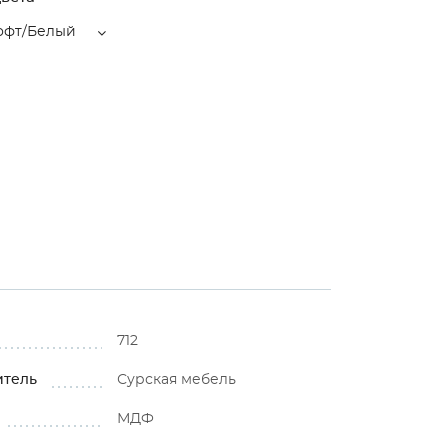
офт/Белый
712
итель
Сурская мебель
МДФ