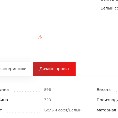
Белый с
⚠
рактеристики
Дизайн проект
рина
596
Высота
бина
320
Производ
т
Белый софт/Белый
Материал