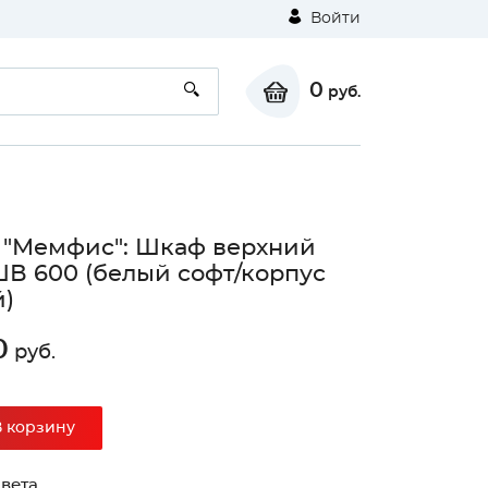
Войти
0
руб.
 "Мемфис": Шкаф верхний
ШВ 600 (белый софт/корпус
)
0
руб.
В корзину
вета