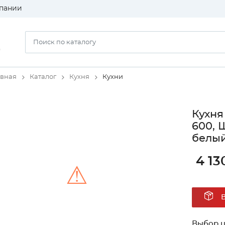
пании
)
авная
Каталог
Кухня
Кухни
Кухня
600, 
белый
4 13
⚠
Unable to load the image!
Выбор ц