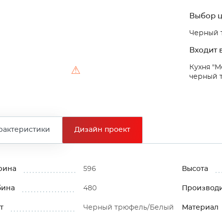
Выбор ц
Черный 
Входит в
Кухня "М
⚠
черный 
рактеристики
Дизайн проект
рина
596
Высота
бина
480
Производ
т
Черный трюфель/Белый
Материал