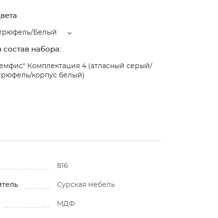
вета
трюфель/Белый
 состав набора:
емфис" Комплектация 4 (атласный серый/
трюфель/корпус белый)
816
итель
Сурская мебель
МДФ