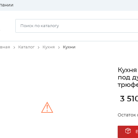
пании
)
авная
Каталог
Кухня
Кухни
Кухня
под д
трюфе
3 51
⚠
Остаток н
Unable to load the image!