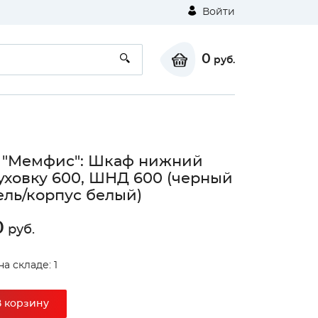
Войти
0
руб.
 "Мемфис": Шкаф нижний
уховку 600, ШНД 600 (черный
ль/корпус белый)
0
руб.
а складе: 1
В корзину