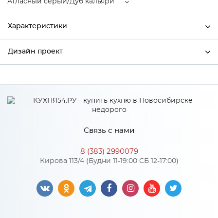
Атласный серый/Дуб кальяри
Характеристики
Дизайн проект
Ширина
596
Высота
816
*
Имя
Глубина
480
Производитель
Сурская мебель
Связь с нами
Атласный серый/Дуб
*
Телефон
Цвет
кальяри
8 (383) 2990079
Материал
МДФ
Кирова 113/4 (Будни 11-19:00 СБ 12-17:00)
*
E-mail
Особенности