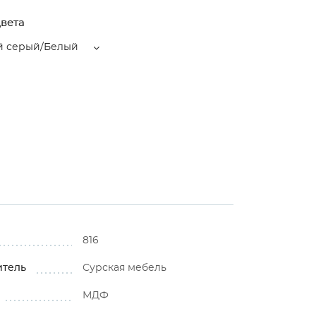
вета
й серый/Белый
816
итель
Сурская мебель
МДФ