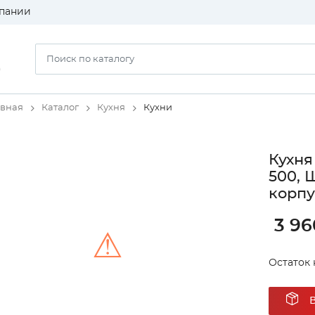
пании
)
авная
Каталог
Кухня
Кухни
Кухня
500, 
корпу
3 96
⚠
Остаток 
Unable to load the image!