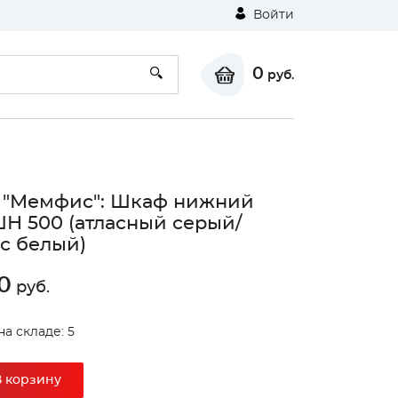
Войти
0
руб.
 "Мемфис": Шкаф нижний
ШН 500 (атласный серый/
с белый)
0
руб.
на складе: 5
В корзину