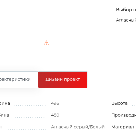
Выбор ц
Атласны
⚠
рактеристики
Дизайн проект
рина
496
Высота
бина
480
Производ
т
Атласный серый/Белый
Материал