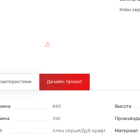
Клен се
⚠
рактеристики
Дизайн проект
рина
690
Высота
бина
345
Производ
т
Клен серый/Дуб крафт
Материал