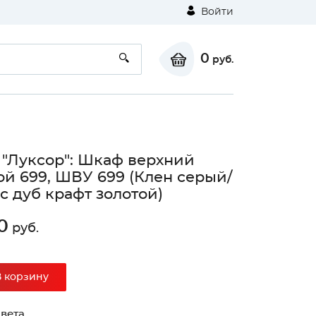
Войти
0
руб.
 "Луксор": Шкаф верхний
ой 699, ШВУ 699 (Клен серый/
с дуб крафт золотой)
0
руб.
В корзину
вета