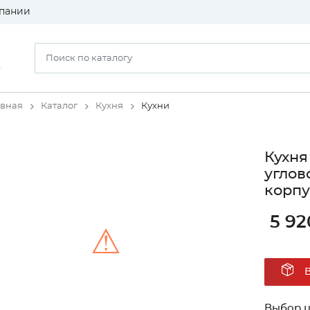
пании
)
авная
Каталог
Кухня
Кухни
Кухня
углов
корпу
5 92
⚠
Unable to load the image!
Выбор ц