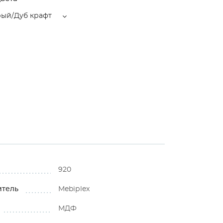
рый/Дуб крафт
920
итель
Mebiрlex
МДФ