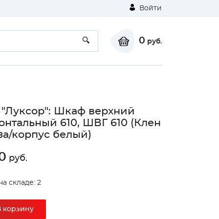
Войти
0
руб.
 "Луксор": Шкаф верхний
онтальный 610, ШВГ 610 (Клен
а/корпус белый)
0
руб.
на складе: 2
В корзину