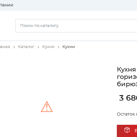
пании
)
авная
Каталог
Кухня
Кухни
Кухня
гориз
бирюз
3 68
⚠
Остаток 
Unable to load the image!