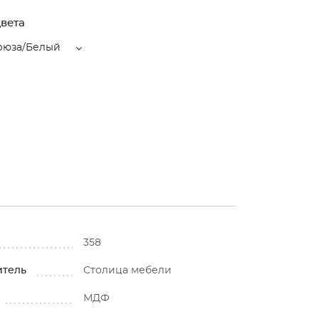
вета
рюза/Белый
358
итель
Столица мебели
МДФ