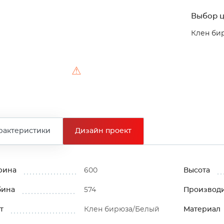
Выбор ц
Клен би
⚠
рактеристики
Дизайн проект
рина
600
Высота
бина
574
Производ
т
Клен бирюза/Белый
Материал