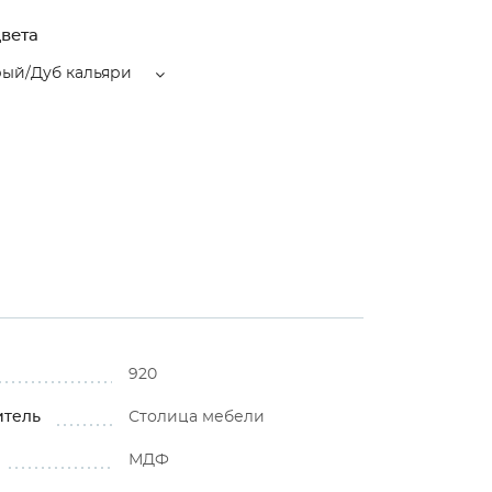
вета
рый/Дуб кальяри
920
итель
Столица мебели
МДФ