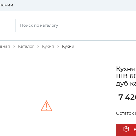
пании
)
авная
Каталог
Кухня
Кухни
Кухня
ШВ 60
дуб к
7 42
⚠
Остаток 
Unable to load the image!