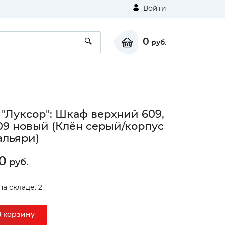
Войти
0
руб.
 "Луксор": Шкаф верхний 609,
9 новый (Клён серый/корпус
альяри)
0
руб.
на складе: 2
В корзину