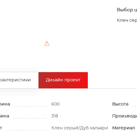
Выбор ц
Клен се
⚠
рактеристики
Дизайн проект
рина
600
Высота
бина
318
Производ
т
Клен серый/Дуб кальяри
Материал