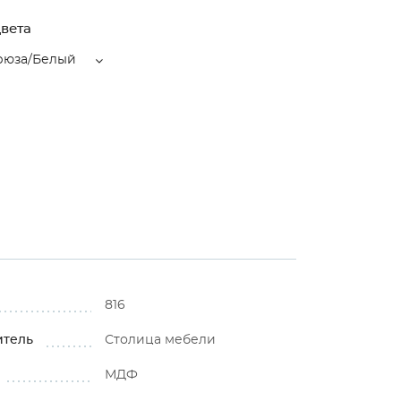
вета
рюза/Белый
816
итель
Столица мебели
МДФ