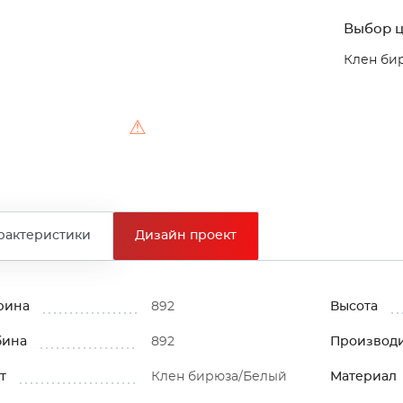
Выбор ц
Клен би
⚠
рактеристики
Дизайн проект
рина
892
Высота
бина
892
Производ
т
Клен бирюза/Белый
Материал