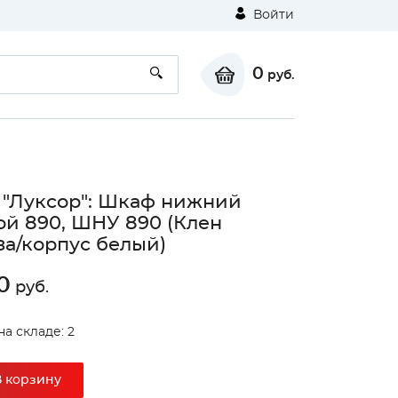
Войти
0
руб.
 "Луксор": Шкаф нижний
ой 890, ШНУ 890 (Клен
а/корпус белый)
0
руб.
на складе: 2
В корзину