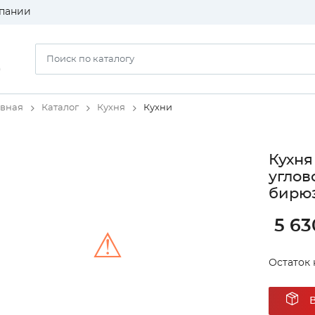
пании
)
авная
Каталог
Кухня
Кухни
Кухня
углов
бирюз
5 63
⚠
Остаток 
Unable to load the image!