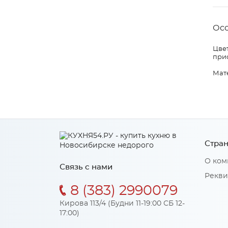
Ос
Цвет
прио
Мат
Стран
О ком
Связь с нами
Рекви
8 (383) 2990079
Кирова 113/4 (Будни 11-19:00 СБ 12-
17:00)