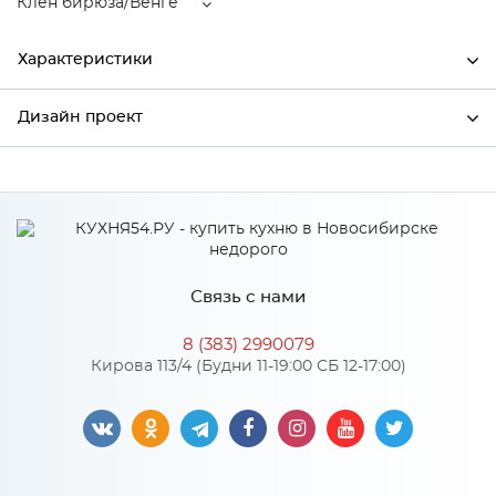
Клен бирюза/Венге
Характеристики
Дизайн проект
Ширина
800
Высота
816
*
Имя
Глубина
600
Производитель
Столица мебели
Связь с нами
Цвет
Клен бирюза/Венге
*
Телефон
Материал
МДФ
8 (383) 2990079
Кирова 113/4 (Будни 11-19:00 СБ 12-17:00)
*
E-mail
Особенности
Цвет корпуса можно выбрать из трех вариантов: белый, дуб