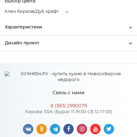
Выбор цвета
Клен бирюза/Дуб крафт
Характеристики
Дизайн проект
Ширина
450
Высота
816
*
Имя
Глубина
600
Производитель
Mebiрlex
Связь с нами
Цвет
Клен бирюза/Дуб крафт
*
Телефон
Материал
МДФ
8 (383) 2990079
Кирова 113/4 (Будни 11-19:00 СБ 12-17:00)
*
E-mail
Особенности