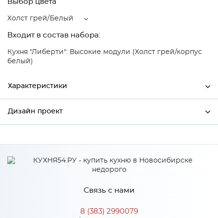
Выбор цвета
Холст грей/Белый
Входит в состав набора:
Кухня "Либерти": Высокие модули (Холст грей/корпус
белый)
Характеристики
Дизайн проект
Ширина
400
Высота
920
*
Имя
Глубина
318
Производитель
Столица мебели
Связь с нами
Цвет
Холст грей/Белый
*
Телефон
Материал
МДФ
8 (383) 2990079