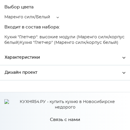
Выбор цвета
Маренго силк/Белый
Входит в состав набора:
Кухня "Глетчер": высокие модули (Маренго силк/корпус
белый)
Кухня "Глетчер" (Маренго силк/корпус белый)
Характеристики
Дизайн проект
Ширина
800
Высота
358
*
Имя
Глубина
574
Производитель
Сурская мебель
Связь с нами
Цвет
Маренго силк/Белый
*
Телефон