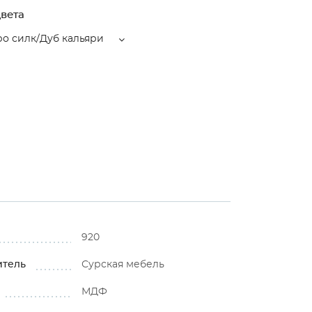
вета
о силк/Дуб кальяри
920
итель
Сурская мебель
МДФ