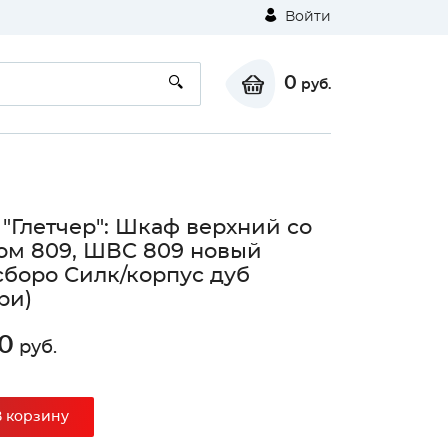
Войти
0
руб.
 "Глетчер": Шкаф верхний со
ом 809, ШВC 809 новый
сборо Силк/корпус дуб
ри)
0
руб.
В корзину