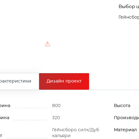
Выбор ц
Гейнсбор
⚠
рактеристики
Дизайн проект
рина
800
Высота
бина
320
Производ
Гейнсборо силк/Дуб
Материал
т
кальяри