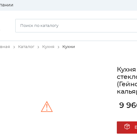
пании
)
авная
Каталог
Кухня
Кухни
Кухня
стекл
(Гейн
калья
⚠
9 96
Unable to load the image!