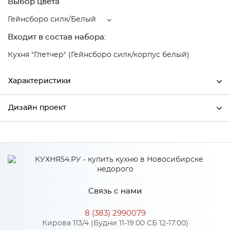
Выбор цвета
Гейнсборо силк/Белый
Входит в состав набора:
Кухня "Глетчер" (Гейнсборо силк/корпус белый)
Характеристики
Дизайн проект
Ширина
500
Высота
720
*
Имя
Глубина
320
Производитель
Сурская мебель
Связь с нами
Цвет
Гейнсборо силк/Белый
*
Телефон
Материал
МДФ
8 (383) 2990079
Кирова 113/4 (Будни 11-19:00 СБ 12-17:00)