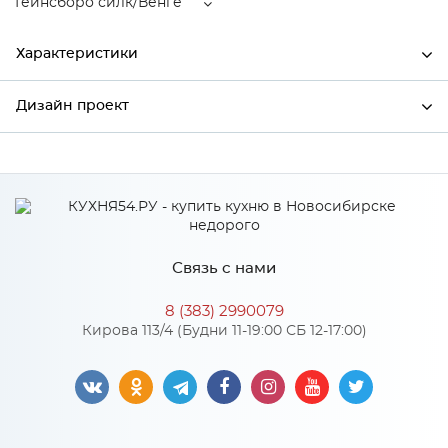
Гейнсборо силк/Венге
Характеристики
Дизайн проект
Ширина
892
Высота
816
*
Имя
Глубина
892
Производитель
Сурская мебель
Связь с нами
Цвет
Гейнсборо силк/Венге
*
Телефон
Материал
МДФ
8 (383) 2990079
Кирова 113/4 (Будни 11-19:00 СБ 12-17:00)
*
E-mail
Особенности
Цвет корпуса можно выбрать из двух вариантов: белый,