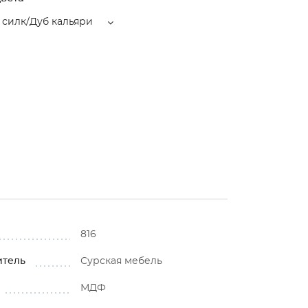
 силк/Дуб кальяри
816
итель
Сурская мебель
МДФ