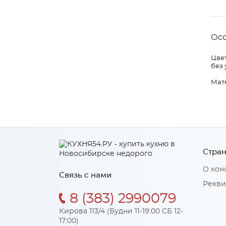
Ос
Цвет
без 
Мат
Стран
О ком
Связь с нами
Рекви
8 (383) 2990079
Кирова 113/4 (Будни 11-19:00 СБ 12-
17:00)