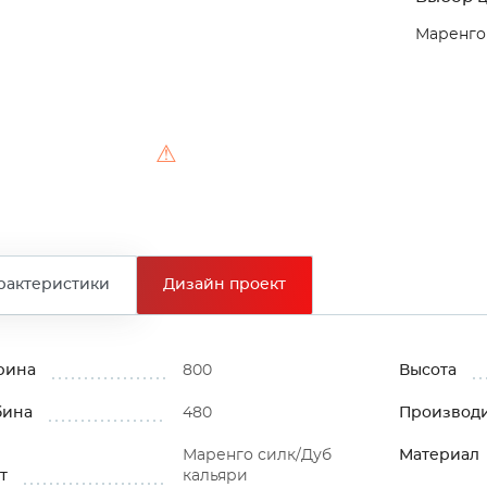
Маренго
⚠
рактеристики
Дизайн проект
рина
800
Высота
бина
480
Производ
Маренго силк/Дуб
Материал
т
кальяри