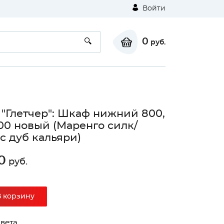
Войти
0
руб.
 "Глетчер": Шкаф нижний 800,
0 новый (Маренго силк/
с дуб кальяри)
0
руб.
В корзину
вета