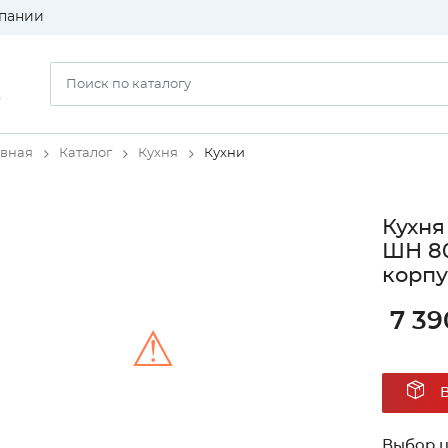
пании
)
авная
Каталог
Кухня
Кухни
Кухня
ШН 80
корпу
7 39
⚠
Unable to load the image!
Выбор ц