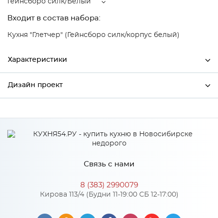
Гейнсборо силк/Белый
Входит в состав набора:
Кухня "Глетчер" (Гейнсборо силк/корпус белый)
Характеристики
Дизайн проект
Ширина
400
Высота
816
*
Имя
Глубина
480
Производитель
Сурская мебель
Связь с нами
Цвет
Гейнсборо силк/Белый
*
Телефон
Материал
МДФ
8 (383) 2990079
Кирова 113/4 (Будни 11-19:00 СБ 12-17:00)