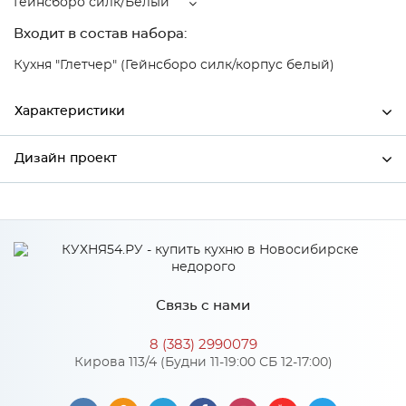
Гейнсборо силк/Белый
Входит в состав набора:
Кухня "Глетчер" (Гейнсборо силк/корпус белый)
Характеристики
Дизайн проект
Ширина
300
Высота
816
*
Имя
Глубина
480
Производитель
Сурская мебель
Связь с нами
Цвет
Гейнсборо силк/Белый
*
Телефон
Материал
МДФ
8 (383) 2990079
Кирова 113/4 (Будни 11-19:00 СБ 12-17:00)