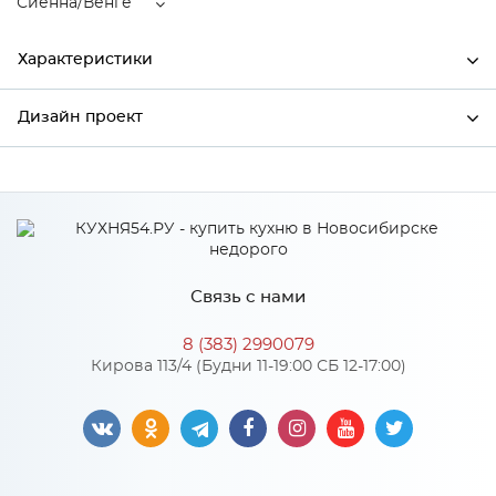
Сиенна/Венге
Характеристики
Дизайн проект
Ширина
600
Высота
816
*
Имя
Глубина
480
Производитель
Сурская мебель
Связь с нами
Цвет
Сиенна/Венге
*
Телефон
Материал
МДФ
8 (383) 2990079
Кирова 113/4 (Будни 11-19:00 СБ 12-17:00)
*
E-mail
Особенности
Цвет корпуса можно выбрать из трех вариантов: белый,