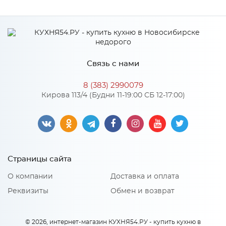
Ширина
1600
Высота
161
Глубина
516
Связь с нами
Производитель
БТС
8 (383) 2990079
Цвет
Дуб смоки/Кашемир
Кирова 113/4 (Будни 11-19:00 СБ 12-17:00)
Материал
ЛДСП
Особенности
Страницы сайта
Направляющие: Шариковые
О компании
Доставка и оплата
Количество упаковок: 1
Материал 2: ЛДСП
Реквизиты
Обмен и возврат
© 2026, интернет-магазин КУХНЯ54.РУ - купить кухню в