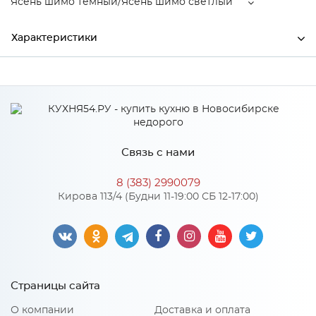
Ясень шимо темный/Ясень шимо светлый
Характеристики
Производитель
МиФ
Ясень шимо темный/Ясень
Цвет
шимо светлый
Материал
ЛДСП
Связь с нами
8 (383) 2990079
Кирова 113/4 (Будни 11-19:00 СБ 12-17:00)
Особенности
Материал 2: ЛДСП
Количество упаковок: 4
Страницы сайта
О компании
Доставка и оплата