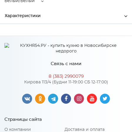
Белый/Белый
Характеристики
Ширина
1442
Высота
950
Глубина
2032
Связь с нами
Производитель
Тэкс
8 (383) 2990079
Цвет
Белый/Белый
Кирова 113/4 (Будни 11-19:00 СБ 12-17:00)
Материал
ЛДСП
Особенности
Страницы сайта
основание не входит в комплект
О компании
Доставка и оплата