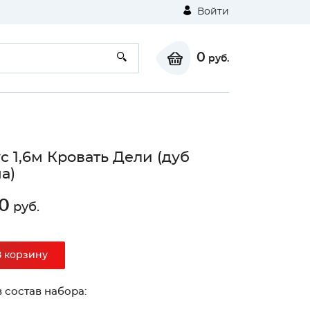
Войти
0
руб.
с 1,6м Кровать Дели (дуб
а)
0
руб.
В корзину
 состав набора: