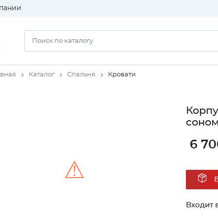
пании
)
авная
Каталог
Спальня
Кровати
Корпу
соном
6 70
⚠
Unable to load the image!
Входит в