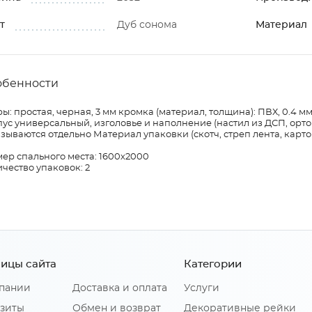
т
Дуб сонома
Материал
обенности
ы: простая, черная, 3 мм кромка (материал, толщина): ПВХ, 0.4 
ус универсальный, изголовье и наполнение (настил из ДСП, орт
зываются отдельно Материал упаковки (скотч, стреп лента, картон
ер спального места: 1600х2000
чество упаковок: 2
ицы сайта
Категории
пании
Доставка и оплата
Услуги
зиты
Обмен и возврат
Декоративные рейки