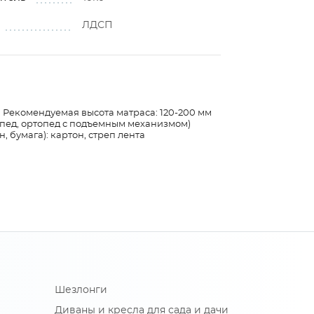
ЛДСП
мм Рекомендуемая высота матраса: 120-200 мм
опед, ортопед с подъемным механизмом)
, бумага): картон, стреп лента
Шезлонги
Диваны и кресла для сада и дачи