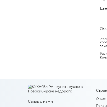
Цве
Ос
опор
корп
зака
Разм
Коли
Стран
О ком
Связь с нами
Рекви