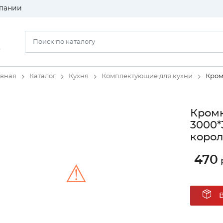
пании
)
авная
Каталог
Кухня
Комплектующие для кухни
Кром
Кромк
3000*
корол
470
⚠
Unable to load the image!