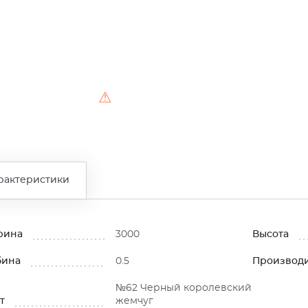
⚠
рактеристики
рина
3000
Высота
бина
0.5
Производ
№62 Черный королевский
т
жемчуг