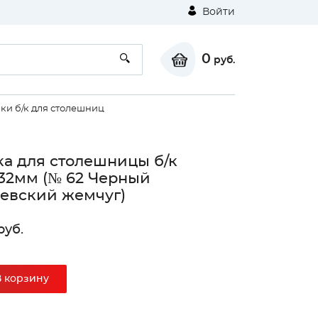
Войти
0
руб.
ки б/к для столешниц
а для столешницы б/к
32мм (№ 62 Черный
евский жемчуг)
руб.
В корзину