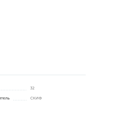
32
итель
СКИФ