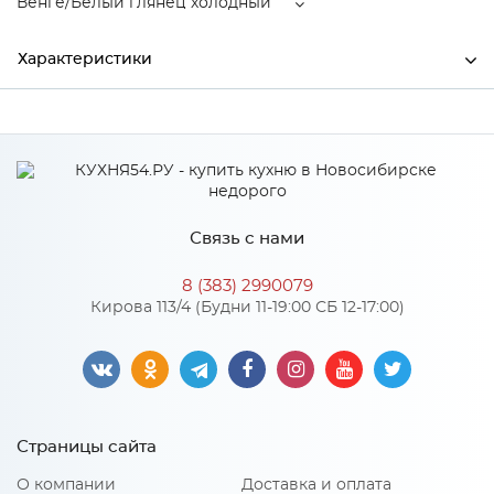
Венге/Белый глянец холодный
Характеристики
Производитель
МиФ
Венге/Белый глянец
Цвет
холодный
Материал
ЛДСП
Связь с нами
8 (383) 2990079
Кирова 113/4 (Будни 11-19:00 СБ 12-17:00)
Особенности
Материал 2: МДФ
Количество упаковок: 3
Страницы сайта
О компании
Доставка и оплата