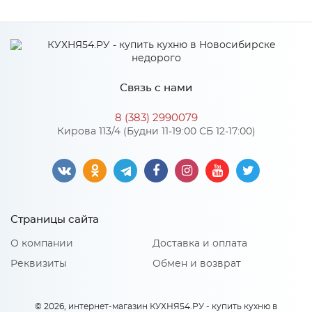
Ширина
1324
Высота
900
Глубина
440
Связь с нами
Производитель
Росток
8 (383) 2990079
Цвет
Белый
Кирова 113/4 (Будни 11-19:00 СБ 12-17:00)
Материал
ЛДСП
Особенности
Страницы сайта
Петли: Петля 4-х шарнирная внутренняя, с доводчиком
О компании
Доставка и оплата
Направляющие: Шариковые
Количество упаковок: 2
Реквизиты
Обмен и возврат
© 2026, интернет-магазин КУХНЯ54.РУ - купить кухню в