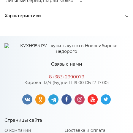
Глиняный серый/Шарли Мокко
Характеристики
Производитель
МиФ
Глиняный серый/Шарли
Цвет
Мокко
Материал
ЛДСП
Связь с нами
8 (383) 2990079
Кирова 113/4 (Будни 11-19:00 СБ 12-17:00)
Особенности
Количество упаковок: 3
Материал 2: МДФ
Страницы сайта
О компании
Доставка и оплата