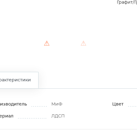
Графит/
⚠
⚠
рактеристики
изводитель
МиФ
Цвет
ериал
ЛДСП