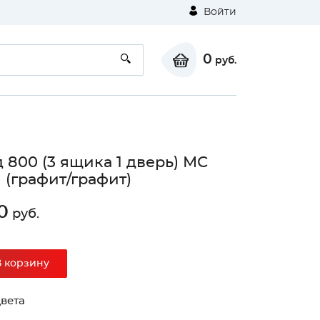
Войти
0
руб.
 800 (3 ящика 1 дверь) МС
 (графит/графит)
0
руб.
⚠
В корзину
Unable to load the image!
вета