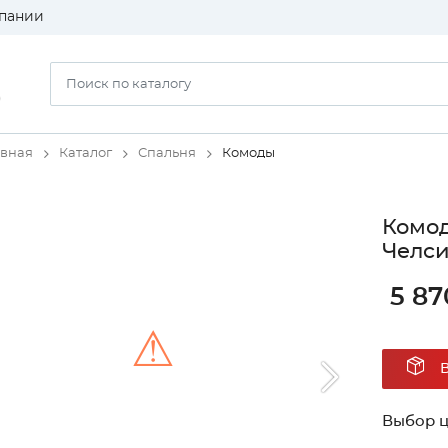
пании
)
авная
Каталог
Спальня
Комоды
Комод
Челси
5 87
⚠
Unable to load the image!
Выбор ц