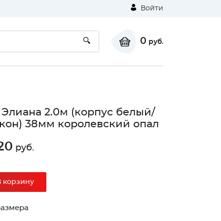
Войти
0
руб.
 Элиана 2.0м (корпус белый/
кон) 38мм королевский опал
20
руб.
⚠
В корзину
Unable to load the image!
размера