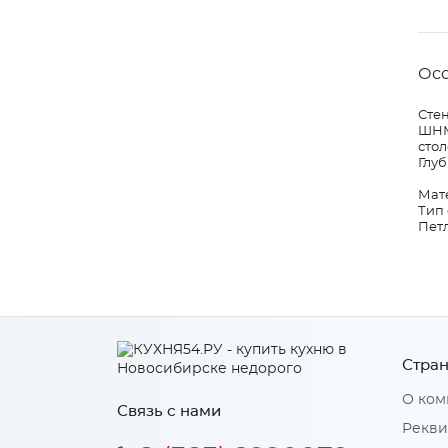
Ос
Стен
ШНМ
стол
Глуб
Мат
Тип 
Петл
Стран
О ком
Связь с нами
Рекви