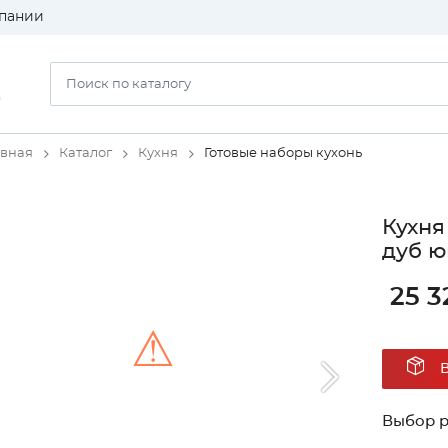
пании
)
авная
Каталог
Кухня
Готовые наборы кухонь
Кухня
дуб ю
25 3
⚠
Unable to load the image!
Выбор 