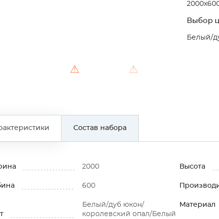
2000x60
Выбор ц
Белый/д
⚠
⚠
рактеристики
Состав набора
рина
2000
Высота
бина
600
Производ
Белый/дуб юкон/
Материал
т
королевский опал/Белый