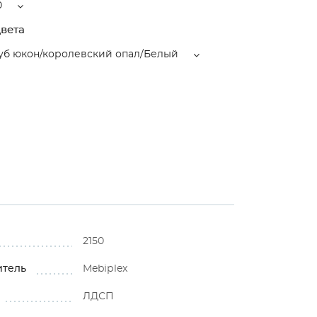
0
вета
уб юкон/королевский опал/Белый
2150
итель
Mebiрlex
ЛДСП