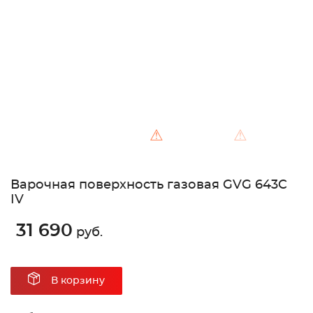
Unable to load the image!
⚠
⚠
Варочная поверхность газовая GVG 643C
IV
31 690
руб.
В корзину