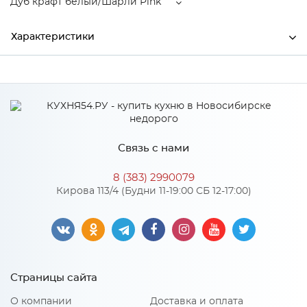
Дуб крафт белый/Шарли Pink
Характеристики
Производитель
МиФ
Дуб крафт белый/Шарли
Цвет
Pink
Материал
ЛДСП
Связь с нами
8 (383) 2990079
Кирова 113/4 (Будни 11-19:00 СБ 12-17:00)
Особенности
Материал 2: МДФ
Количество упаковок: 4
Страницы сайта
О компании
Доставка и оплата