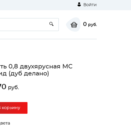
Войти
0
руб.
ть 0,8 двухярусная МС
д (дуб делано)
70
руб.
⚠
В корзину
Unable to load the image!
вета