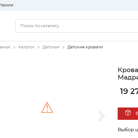
пании
)
авная
Каталог
Детская
Детские кровати
Крова
Мадри
19 2
⚠
Unable to load the image!
Выбор ц