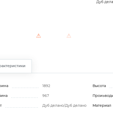
Дуб дел
⚠
⚠
⚠
рактеристики
рина
1892
Высота
бина
967
Производ
т
Дуб делано/Дуб делано
Материал