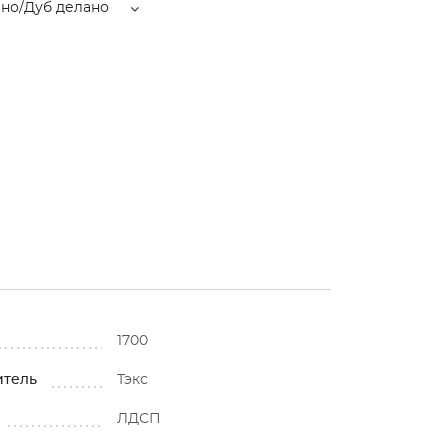
ано/Дуб делано
⚠
1700
итель
Тэкс
ЛДСП