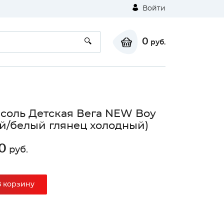
Войти
0
руб.
соль Детская Вега NEW Boy
й/белый глянец холодный)
0
руб.
В корзину