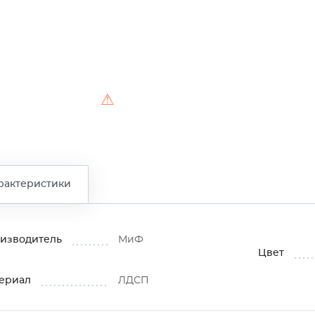
⚠
рактеристики
изводитель
МиФ
Цвет
ериал
ЛДСП