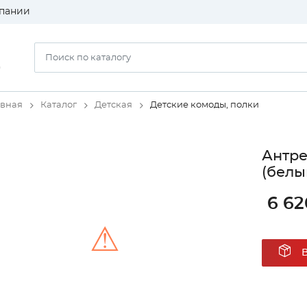
пании
)
авная
Каталог
Детская
Детские комоды, полки
Антре
(белы
6 62
⚠
Unable to load the image!