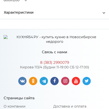
800x1200
Характеристики
Ширина
800
Высота
130
Глубина
1200
Связь с нами
Производитель
MagicSoft
8 (383) 2990079
Кирова 113/4 (Будни 11-19:00 СБ 12-17:00)
Особенности
Пенополиуретан 13 мм, термовойлок. Высота матраса: 130
Размер спального места: 800x1200
Страницы сайта
Количество упаковок: 1
Жесткость матраса: 2
Нагрузка на одно спальное место: 80
О компании
Доставка и оплата