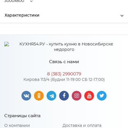
3000x800
Характеристики
Ширина
3000
Высота
38
Глубина
800
Связь с нами
Производитель
СКИФ
8 (383) 2990079
Цвет
104Т Травертин Феллини
Кирова 113/4 (Будни 11-19:00 СБ 12-17:00)
Материал
ДСП
Особенности
Страницы сайта
Материал 2: Пластик HPL, CPL
О компании
Доставка и оплата