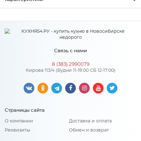
Ширина
3000
Высота
38
Глубина
600
Связь с нами
Производитель
СКИФ
8 (383) 2990079
Цвет
№ 300 Эклипс
Кирова 113/4 (Будни 11-19:00 СБ 12-17:00)
Материал
ДСП
Особенности
Страницы сайта
Поверхность: матовая Завал: 180
О компании
Доставка и оплата
Материал 2: Пластик HPL, CPL
Реквизиты
Обмен и возврат
Количество упаковок: 1