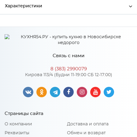
Характеристики
Ширина
600
Высота
38
Глубина
600
Связь с нами
Производитель
СКИФ
8 (383) 2990079
Цвет
№111 Дуб Вотан
Кирова 113/4 (Будни 11-19:00 СБ 12-17:00)
Материал
ДСП
Особенности
Страницы сайта
Поверхность: матовая Основа выполнена из ДСП
О компании
Доставка и оплата
повышенной влагостойкости
Реквизиты
Обмен и возврат