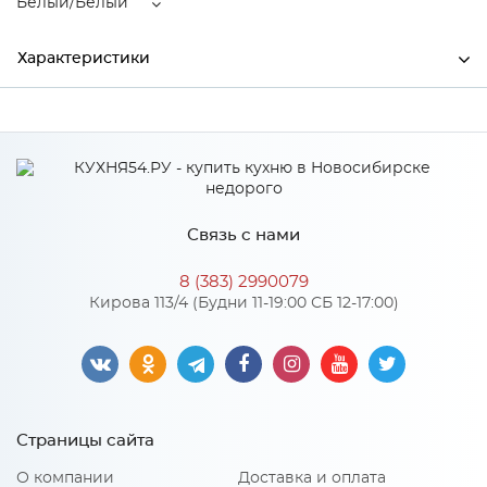
Белый/Белый
Характеристики
Ширина
1500
Высота
266
Глубина
330
Связь с нами
Производитель
Тэкс
8 (383) 2990079
Цвет
Белый/Белый
Кирова 113/4 (Будни 11-19:00 СБ 12-17:00)
Материал
ЛДСП
Особенности
Страницы сайта
Материал 2: ЛДСП
О компании
Доставка и оплата