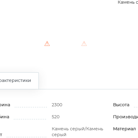
Камень 
⚠
⚠
рактеристики
рина
2300
Высота
бина
520
Производ
Камень серый/Камень
Материал
т
серый