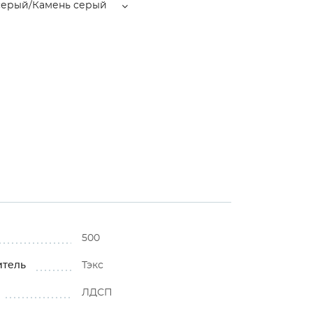
серый/Камень серый
500
итель
Тэкс
ЛДСП