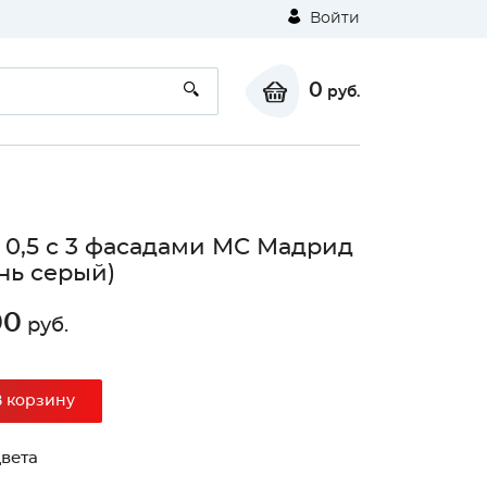
Войти
0
руб.
0,5 с 3 фасадами МС Мадрид
нь серый)
00
руб.
⚠
В корзину
Unable to load the image!
вета