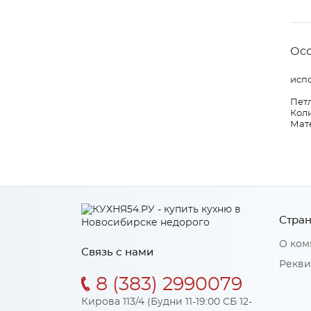
Ос
испо
Петл
Коли
Мате
Стран
О ком
Связь с нами
Рекви
8 (383) 2990079
Кирова 113/4 (Будни 11-19:00 СБ 12-