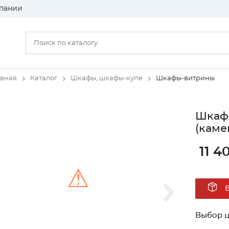
пании
)
авная
Каталог
Шкафы, шкафы-купе
Шкафы-витрины
Шкаф 
(каме
11 4
⚠
Unable to load the image!
Выбор ц