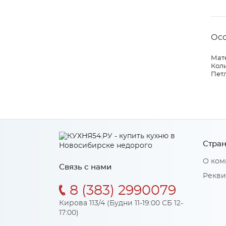
Ос
Мат
Коли
Петл
Стран
О ком
Связь с нами
Рекви
8 (383) 2990079
Кирова 113/4 (Будни 11-19:00 СБ 12-
17:00)