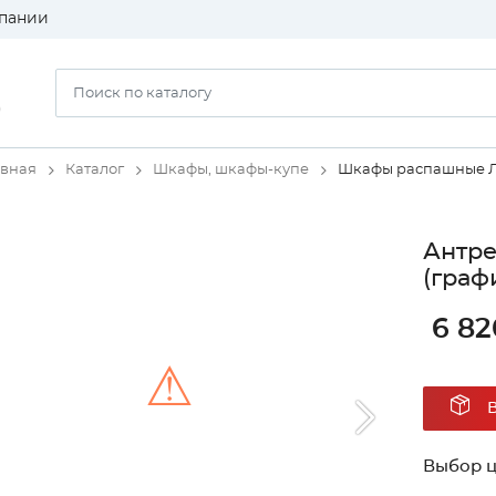
пании
)
авная
Каталог
Шкафы, шкафы-купе
Шкафы распашные 
Антре
(граф
6 82
⚠
Unable to load the image!
Выбор ц