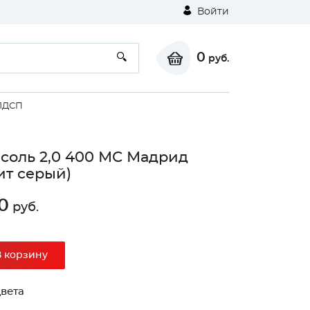
Войти
0
руб.
ЛДСП
соль 2,0 400 МС Мадрид
ит серый)
0
руб.
⚠
В корзину
Unable to load the image!
вета