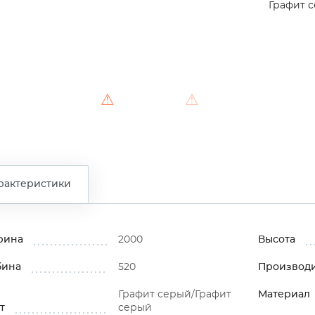
Графит 
⚠
⚠
рактеристики
рина
2000
Высота
бина
520
Производ
Графит серый/Графит
Материал
т
серый