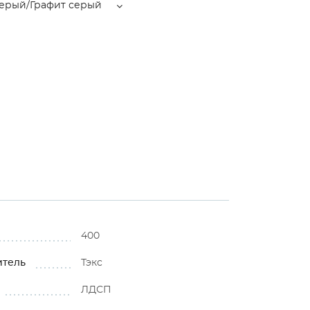
серый/Графит серый
400
итель
Тэкс
ЛДСП