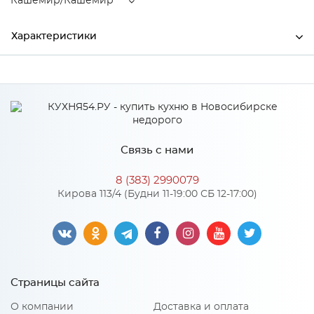
Кашемир/Кашемир
Характеристики
Ширина
1400
Высота
400
Глубина
520
Связь с нами
Производитель
Тэкс
8 (383) 2990079
Цвет
Кашемир/Кашемир
Кирова 113/4 (Будни 11-19:00 СБ 12-17:00)
Материал
ЛДСП
Особенности
Страницы сайта
Количество упаковок: 2
О компании
Доставка и оплата