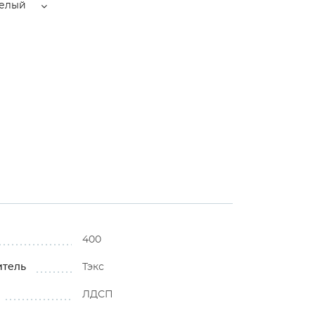
елый
400
итель
Тэкс
ЛДСП