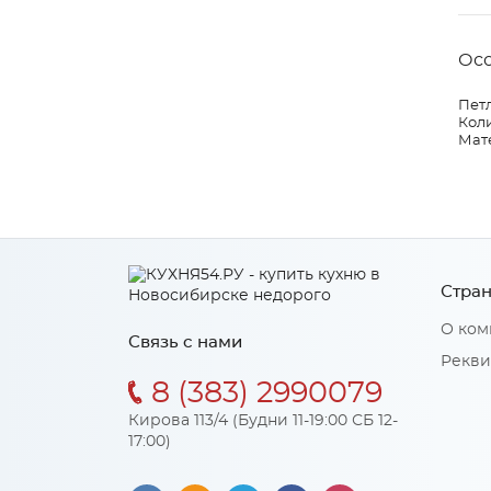
Ос
Петл
Коли
Мат
Стран
О ком
Связь с нами
Рекви
8 (383) 2990079
Кирова 113/4 (Будни 11-19:00 СБ 12-
17:00)