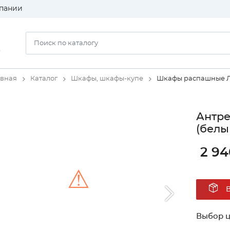
пании
)
авная
Каталог
Шкафы, шкафы-купе
Шкафы распашные 
Антре
(белы
2 94
⚠
Unable to load the image!
Выбор ц