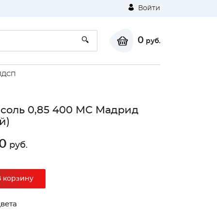
Войти
0
руб.
ЛДСП
соль 0,85 400 МС Мадрид
й)
0
руб.
⚠
В корзину
Unable to load the image!
вета