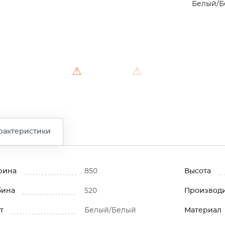
Белый/Б
⚠
⚠
рактеристики
рина
850
Высота
бина
520
Производ
т
Белый/Белый
Материал