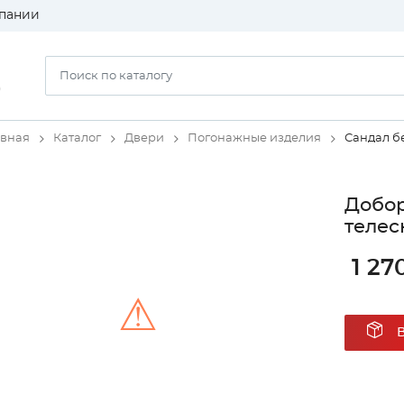
пании
)
авная
Каталог
Двери
Погонажные изделия
Сандал б
Добор
телес
1 27
⚠
Unable to load the image!