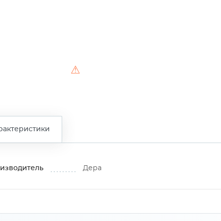
⚠
рактеристики
изводитель
Дера