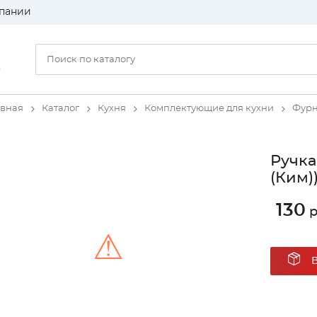
пании
)
авная
Каталог
Кухня
Комплектующие для кухни
Фурн
Ручка
(Ким)
130
р
⚠
Unable to load the image!