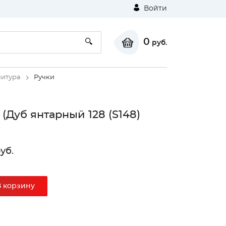
Войти
0
руб.
итура
Ручки
 (Дуб янтарный 128 (S148)
)
уб.
В корзину