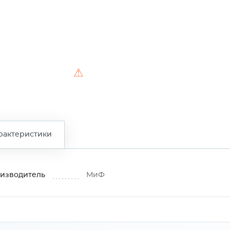
⚠
рактеристики
изводитель
МиФ