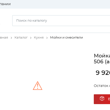
пании
)
авная
Каталог
Кухня
Мойки и смесители
Мойка
506 (
9 92
⚠
Остаток н
Unable to load the image!