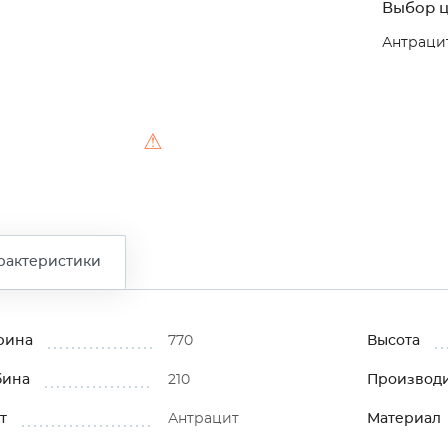
Выбор ц
Антраци
⚠
рактеристики
рина
770
Высота
бина
210
Производ
т
Антрацит
Материал