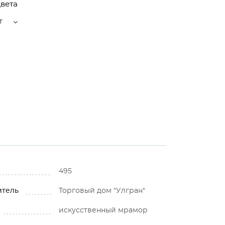
вета
т
495
итель
Торговый дом "Улгран"
искусственный мрамор