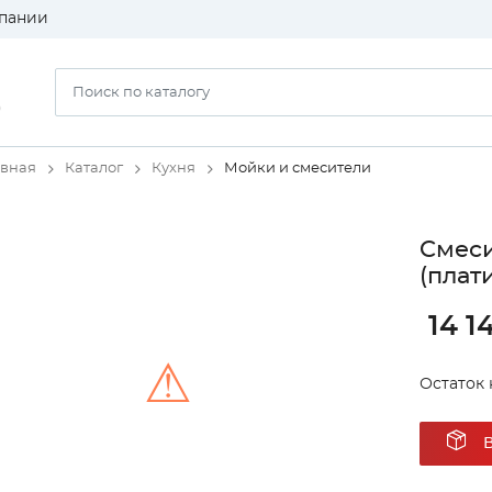
пании
)
авная
Каталог
Кухня
Мойки и смесители
Cмеси
(плат
14 1
⚠
Остаток 
Unable to load the image!