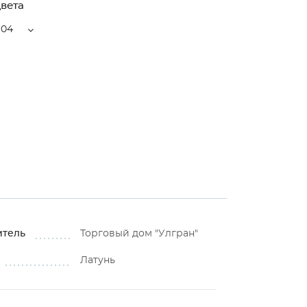
вета
 04
итель
Торговый дом "Улгран"
Латунь