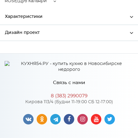
ROSE/Дуб кальяри
Характеристики
Дизайн проект
Ширина
596
Высота
2132
*
Имя
Глубина
570
Производитель
Сурская мебель
Связь с нами
Цвет
ROSE/Дуб кальяри
*
Телефон
Материал
МДФ
8 (383) 2990079
Кирова 113/4 (Будни 11-19:00 СБ 12-17:00)
*
E-mail
Особенности
Цвет корпуса можно выбрать из двух вариантов: белый, дуб