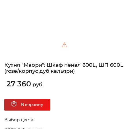
⚠
Кухня "Маори": Шкаф пенал 600L, ШП 600L
(rose/корпус дуб кальяри)
27 360
руб.
В корзину
Выбор цвета