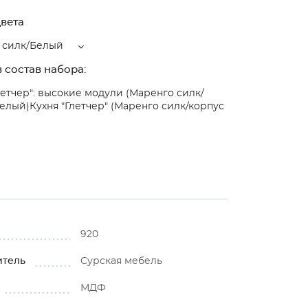
вета
 силк/Белый
 состав набора:
летчер": высокие модули (Маренго силк/
белый)
Кухня "Глетчер" (Маренго силк/корпус
920
итель
Сурская мебель
МДФ