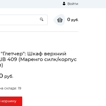
Войти
0
руб.
 "Глетчер": Шкаф верхний
ШВ 409 (Маренго силк/корпус
)
0
руб.
на складе: 19
В корзину