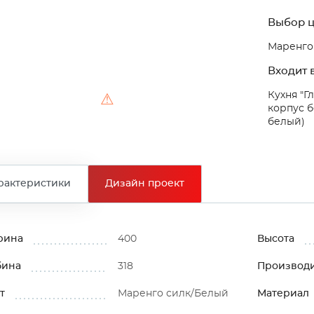
Выбор ц
Маренго
Входит в
Кухня "Г
⚠
корпус 
белый)
рактеристики
Дизайн проект
рина
400
Высота
бина
318
Производ
т
Маренго силк/Белый
Материал