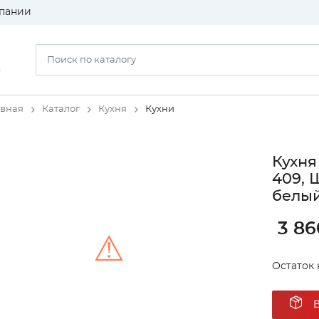
пании
)
авная
Каталог
Кухня
Кухни
Кухня
409, 
белый
3 86
⚠
Остаток 
Unable to load the image!