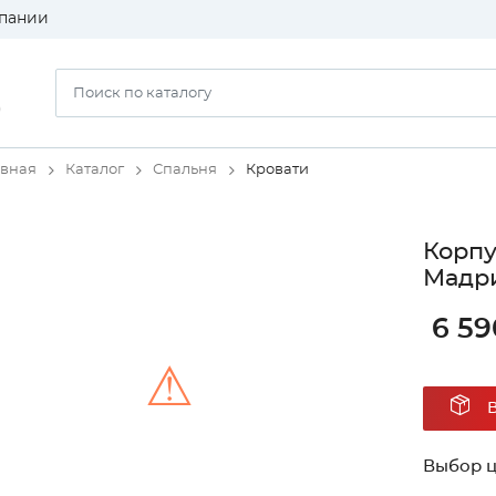
пании
)
авная
Каталог
Спальня
Кровати
Корпу
Мадри
6 59
⚠
Unable to load the image!
Выбор ц