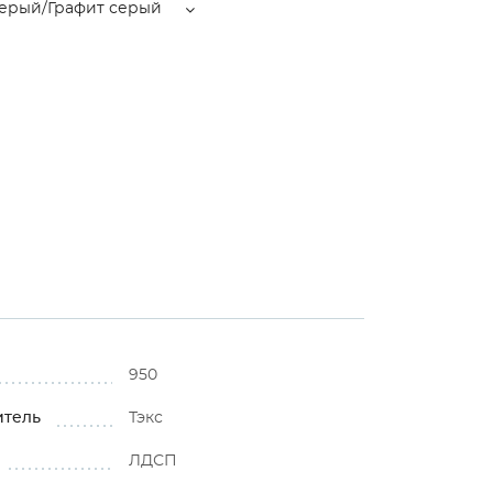
серый/Графит серый
950
итель
Тэкс
ЛДСП