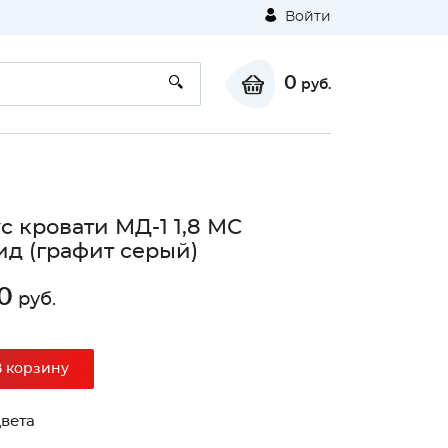
Войти
0
руб.
с кровати МД-1 1,8 МС
д (графит серый)
0
руб.
В корзину
вета