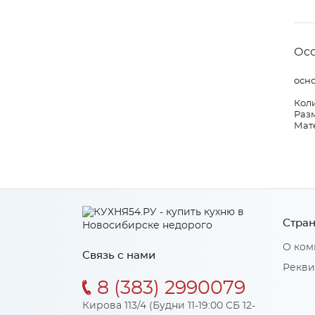
Ос
осно
Коли
Разм
Мат
Стран
О ком
Связь с нами
Рекви
8 (383) 2990079
Кирова 113/4 (Будни 11-19:00 СБ 12-