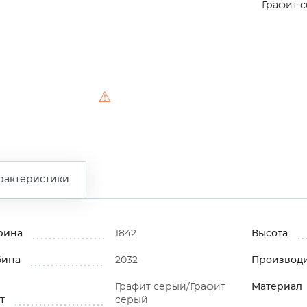
Графит 
⚠
рактеристики
рина
1842
Высота
бина
2032
Производ
Графит серый/Графит
Материал
т
серый